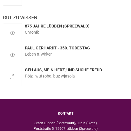
GUT ZU WISSEN
875 JAHRE LÜBBEN (SPREEWALD)
Chronik
PAUL GERHARDT - 350. TODESTAG
Leben & Wirken
GEH AUS, MEIN HERZ, UND SUCHE FREUD
Pójz , wutšoba, buz wjasola
KONTAKT
Stadt Lübben (Spreewald)/Lubin (Błota)
Poststraße 5, 15907 Lübben (Spreewald)