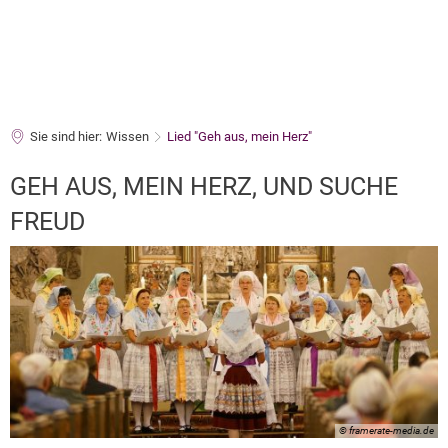
Sie sind hier:
Wissen
Lied "Geh aus, mein Herz"
Lied
GEH AUS, MEIN HERZ, UND SUCHE
"Geh
FREUD
aus,
mein
Herz"
© framerate-media.de