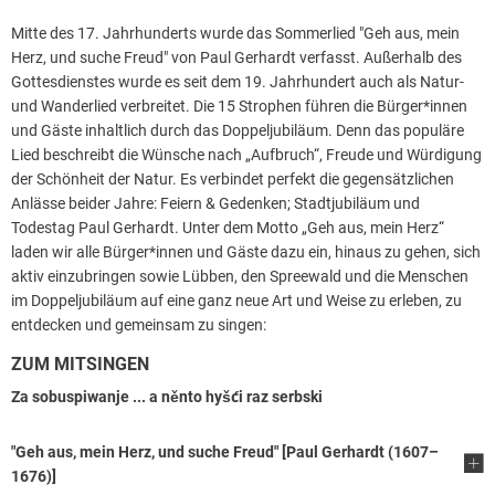
Mitte des 17. Jahrhunderts wurde das Sommerlied "Geh aus, mein
Herz, und suche Freud" von Paul Gerhardt verfasst. Außerhalb des
Gottesdienstes wurde es seit dem 19. Jahrhundert auch als Natur-
und Wanderlied verbreitet. Die 15 Strophen führen die Bürger*innen
und Gäste inhaltlich durch das Doppeljubiläum. Denn das populäre
Lied beschreibt die Wünsche nach „Aufbruch“, Freude und Würdigung
der Schönheit der Natur. Es verbindet perfekt die gegensätzlichen
Anlässe beider Jahre: Feiern & Gedenken; Stadtjubiläum und
Todestag Paul Gerhardt. Unter dem Motto „Geh aus, mein Herz“
laden wir alle Bürger*innen und Gäste dazu ein, hinaus zu gehen, sich
aktiv einzubringen sowie Lübben, den Spreewald und die Menschen
im Doppeljubiläum auf eine ganz neue Art und Weise zu erleben, zu
entdecken und gemeinsam zu singen:
ZUM MITSINGEN
Za sobuspiwanje ... a něnto hyšći raz serbski
"Geh aus, mein Herz, und suche Freud" [Paul Gerhardt (1607–
1676)]