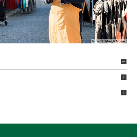
©Stadt Lübben_B.Möbes