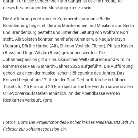
daran. Für diese Sängerinnen und Sänger ist es eine Freude, Teil
dieses herausragenden Musikprojektes zu sein.
Die Aufführung wird von der Kammerphilharmonie Berlin-
Brandenburg begleitet, die aus Musikerinnen und Musikern aus Berlin
und Brandenburg besteht und unter der Leitung von Wolfram Korr
steht. Als Solisten konnten namhafte Künstler wie Nadja Merzyn
(Sopran), Dörthe Haring (Alt), Shimon Yoshida (Tenor), Philipp Kaven
(Bass) und Ingo Witzke (Bass) gewonnen werden. Die
Johannespassion gilt als musikalisches Weltkulturerbe und wird im
Rahmen des Paul-Gerhardt-Jahres 2026 aufgeführt. Die Aufführung
gehört zu einem der musikalischen Höhepunkte des Jahres. Das
Konzert beginnt um 17 Uhr in der Paul-Gerhardt-Kirche in Lübben.
Tickets für 25 Euro und 20 Euro sind online bei Eventim sowie in allen
CTS-Vorverkaufsstellen erhältlich. An der Abendkasse werden
Restkarten verkauft. (pm)
Foto: F. Dorn: Der Projektchor des Kirchenkreises Niederlausitz lädt im
Februar zur Johannespassion ein.