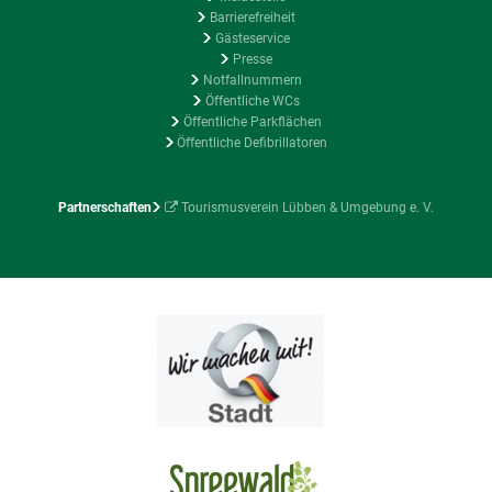
Barrierefreiheit
Gästeservice
Presse
Notfallnummern
Öffentliche WCs
Öffentliche Parkflächen
Öffentliche Defibrillatoren
Partnerschaften
Tourismusverein Lübben & Umgebung e. V.