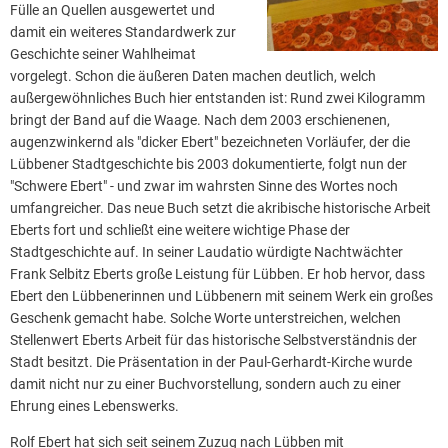
Fülle an Quellen ausgewertet und
damit ein weiteres Standardwerk zur
Geschichte seiner Wahlheimat
vorgelegt. Schon die äußeren Daten machen deutlich, welch
außergewöhnliches Buch hier entstanden ist: Rund zwei Kilogramm
bringt der Band auf die Waage. Nach dem 2003 erschienenen,
augenzwinkernd als "dicker Ebert" bezeichneten Vorläufer, der die
Lübbener Stadtgeschichte bis 2003 dokumentierte, folgt nun der
"Schwere Ebert" - und zwar im wahrsten Sinne des Wortes noch
umfangreicher. Das neue Buch setzt die akribische historische Arbeit
Eberts fort und schließt eine weitere wichtige Phase der
Stadtgeschichte auf. In seiner Laudatio würdigte Nachtwächter
Frank Selbitz Eberts große Leistung für Lübben. Er hob hervor, dass
Ebert den Lübbenerinnen und Lübbenern mit seinem Werk ein großes
Geschenk gemacht habe. Solche Worte unterstreichen, welchen
Stellenwert Eberts Arbeit für das historische Selbstverständnis der
Stadt besitzt. Die Präsentation in der Paul-Gerhardt-Kirche wurde
damit nicht nur zu einer Buchvorstellung, sondern auch zu einer
Ehrung eines Lebenswerks.
Rolf Ebert hat sich seit seinem Zuzug nach Lübben mit