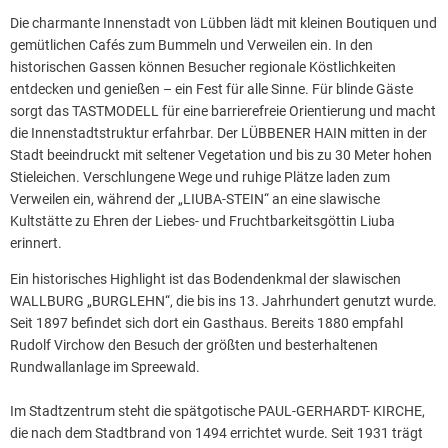
Die charmante Innenstadt von Lübben lädt mit kleinen Boutiquen und
gemütlichen Cafés zum Bummeln und Verweilen ein. In den
historischen Gassen können Besucher regionale Köstlichkeiten
entdecken und genießen – ein Fest für alle Sinne. Für blinde Gäste
sorgt das TASTMODELL für eine barrierefreie Orientierung und macht
die Innenstadtstruktur erfahrbar. Der LÜBBENER HAIN mitten in der
Stadt beeindruckt mit seltener Vegetation und bis zu 30 Meter hohen
Stieleichen. Verschlungene Wege und ruhige Plätze laden zum
Verweilen ein, während der „LIUBA-STEIN“ an eine slawische
Kultstätte zu Ehren der Liebes- und Fruchtbarkeitsgöttin Liuba
erinnert.
Ein historisches Highlight ist das Bodendenkmal der slawischen
WALLBURG „BURGLEHN“, die bis ins 13. Jahrhundert genutzt wurde.
Seit 1897 befindet sich dort ein Gasthaus. Bereits 1880 empfahl
Rudolf Virchow den Besuch der größten und besterhaltenen
Rundwallanlage im Spreewald.
Im Stadtzentrum steht die spätgotische PAUL-GERHARDT- KIRCHE,
die nach dem Stadtbrand von 1494 errichtet wurde. Seit 1931 trägt