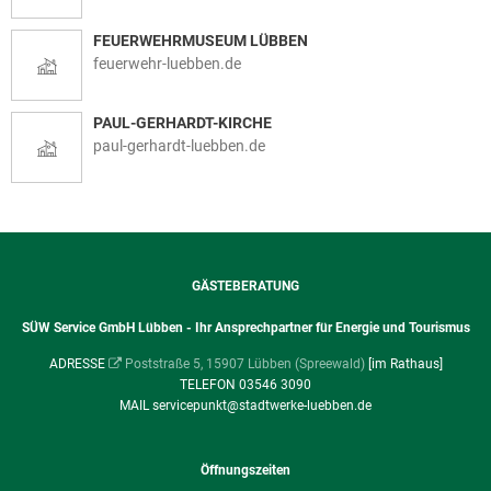
FEUERWEHRMUSEUM LÜBBEN
feuerwehr-luebben.de
PAUL-GERHARDT-KIRCHE
paul-gerhardt-luebben.de
GÄSTEBERATUNG
SÜW Service GmbH Lübben - Ihr Ansprechpartner für Energie und Tourismus
ADRESSE
Poststraße 5, 15907 Lübben (Spreewald)
[im Rathaus]
TELEFON 03546 3090
MAIL servicepunkt@stadtwerke-luebben.de
Öffnungszeiten