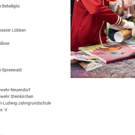
 Beteiligte:
heater Lübben
eißner
e-Spreewald
rwehr Neuendorf
wehr Steinkirchen
ich-Ludwig-Jahngrundschule
e. V.