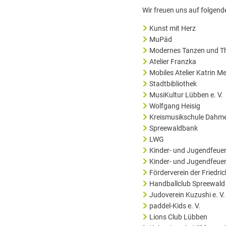
Wir freuen uns auf folgende
Kunst mit Herz
MuPäd
Modernes Tanzen und T
Atelier Franzka
Mobiles Atelier Katrin M
Stadtbibliothek
MusiKultur Lübben e. V.
Wolfgang Heisig
Kreismusikschule Dahm
Spreewaldbank
LWG
Kinder- und Jugendfeue
Kinder- und Jugendfeuer
Förderverein der Friedr
Handballclub Spreewald 
Judoverein Kuzushi e. V.
paddel-Kids e. V.
Lions Club Lübben