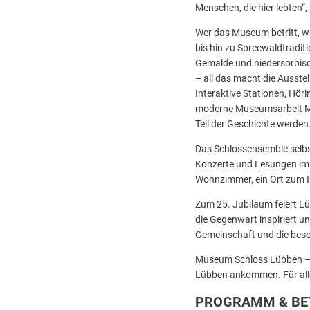
Menschen, die hier lebten“
Wer das Museum betritt, wa
bis hin zu Spreewaldtradit
Gemälde und niedersorbisch
– all das macht die Ausste
Interaktive Stationen, Hö
moderne Museumsarbeit Men
Teil der Geschichte werden
Das Schlossensemble selbst
Konzerte und Lesungen im 
Wohnzimmer, ein Ort zum I
Zum 25. Jubiläum feiert Lü
die Gegenwart inspiriert u
Gemeinschaft und die beso
Museum Schloss Lübben – sei
Lübben ankommen. Für alle
PROGRAMM & BET