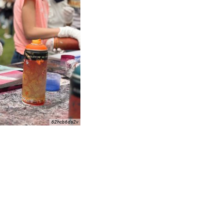
62hcb6ds2v