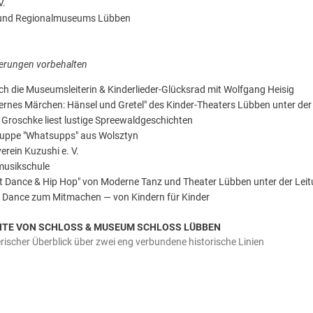
V.
- und Regionalmuseums Lübben
erungen vorbehalten
ch die Museumsleiterin & Kinderlieder-Glücksrad mit Wolfgang Heisig
rnes Märchen: Hänsel und Gretel" des Kinder-Theaters Lübben unter der
 Groschke liest lustige Spreewaldgeschichten
ruppe "Whatsupps" aus Wolsztyn
rein Kuzushi e. V.
musikschule
et Dance & Hip Hop" von Moderne Tanz und Theater Lübben unter der Lei
t Dance zum Mitmachen — von Kindern für Kinder
HTE VON SCHLOSS & MUSEUM SCHLOSS LÜBBEN
erischer Überblick über zwei eng verbundene historische Linien