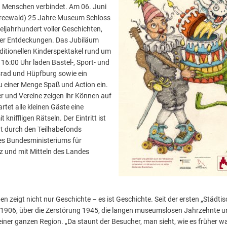
n Menschen verbindet. Am 06. Juni
Spreewald) 25 Jahre Museum Schloss
eljahrhundert voller Geschichten,
ler Entdeckungen. Das Jubiläum
itionellen Kinderspektakel rund um
 16:00 Uhr laden Bastel-, Sport- und
rad und Hüpfburg sowie ein
 einer Menge Spaß und Action ein.
r und Vereine zeigen ihr Können auf
tet alle kleinen Gäste eine
niffligen Rätseln. Der Eintritt ist
ert durch den Teilhabefonds
es Bundesministeriums für
z und mit Mitteln des Landes
zeigt nicht nur Geschichte – es ist Geschichte. Seit der ersten „Städti
1906, über die Zerstörung 1945, die langen museumslosen Jahrzehnte u
iner ganzen Region. „Da staunt der Besucher, man sieht, wie es früher war