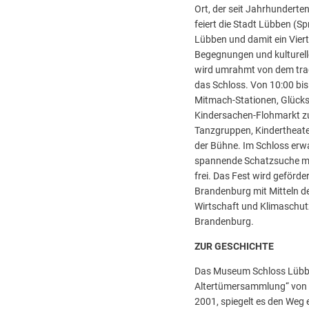
Ort, der seit Jahrhunderte
feiert die Stadt Lübben (
Lübben und damit ein Viert
Begegnungen und kulturel
wird umrahmt von dem trad
das Schloss. Von 10:00 bis
Mitmach-Stationen, Glücks
Kindersachen-Flohmarkt zu
Tanzgruppen, Kindertheate
der Bühne. Im Schloss erwar
spannende Schatzsuche mit k
frei. Das Fest wird geförd
Brandenburg mit Mitteln d
Wirtschaft und Klimaschut
Brandenburg.
ZUR GESCHICHTE
Das Museum Schloss Lübben 
Altertümersammlung“ von 
2001, spiegelt es den Weg e