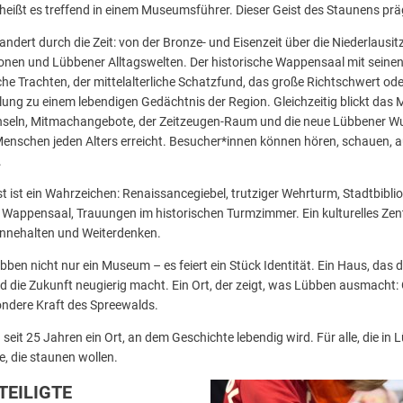
, heißt es treffend in einem Museumsführer. Dieser Geist des Staunens prä
ndert durch die Zeit: von der Bronze- und Eisenzeit über die Niederlausi
ionen und Lübbener Alltagswelten. Der historische Wappensaal mit seine
e Trachten, der mittelalterliche Schatzfund, das große Richtschwert ode
llung zu einem lebendigen Gedächtnis der Region. Gleichzeitig blickt da
rinseln, Mitmachangebote, der Zeitzeugen-Raum und die neue Lübbener 
schen jeden Alters erreicht. Besucher*innen können hören, schauen, a
.
 ist ein Wahrzeichen: Renaissancegiebel, trutziger Wehrturm, Stadtbiblio
Wappensaal, Trauungen im historischen Turmzimmer. Ein kulturelles Zen
nnehalten und Weiterdenken.
bben nicht nur ein Museum – es feiert ein Stück Identität. Ein Haus, das
nd die Zukunft neugierig macht. Ein Ort, der zeigt, was Lübben ausmacht: 
ndere Kraft des Spreewalds.
t 25 Jahren ein Ort, an dem Geschichte lebendig wird. Für alle, die in Lüb
, die staunen wollen.
EILIGTE