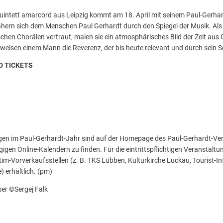
intett amarcord aus Leipzig kommt am 18. April mit seinem Paul-Gerh
ähern sich dem Menschen Paul Gerhardt durch den Spiegel der Musik. A
schen Chorälen vertraut, malen sie ein atmosphärisches Bild der Zeit aus 
eisen einem Mann die Reverenz, der bis heute relevant und durch sein Sc
D TICKETS
gen im Paul-Gerhardt-Jahr sind auf der Homepage des Paul-Gerhardt-Vere
gen Online-Kalendern zu finden. Für die eintrittspflichtigen Veranstaltun
im-Vorverkaufsstellen (z. B. TKS Lübben, Kulturkirche Luckau, Tourist-I
) erhältlich. (pm)
ser ©Sergej Falk