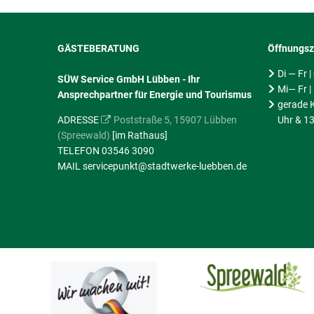
GÄSTEBERATUNG
Öffnungsz
Di — Fr 
SÜW Service GmbH Lübben - Ihr
Mi— Fr |
Ansprechpartner für Energie und Tourismus
gerade K
ADRESSE
Poststraße 5, 15907 Lübben
Uhr & 13
(Spreewald)
[im Rathaus]
TELEFON 03546 3090
MAIL servicepunkt@stadtwerke-luebben.de