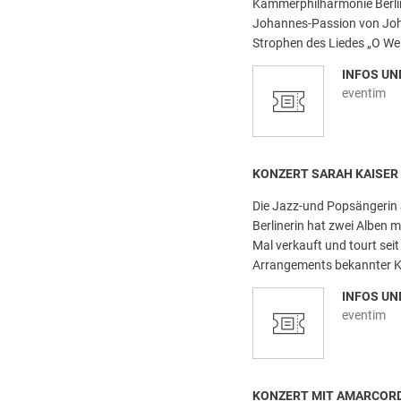
Kammerphilharmonie Berlin
Johannes-Passion von Joha
Strophen des Liedes „O Welt
INFOS UN
eventim
KONZERT SARAH KAISER
Die Jazz-und Popsängerin S
Berlinerin hat zwei Alben 
Mal verkauft und tourt sei
Arrangements bekannter Kla
INFOS UN
eventim
KONZERT MIT AMARCOR