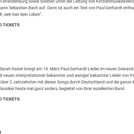
-Brandenburg sowie Solisten unter der Leitung von Kirchenmusikdirekto
nn Sebastian Bach auf. Darin ist auch ein Text von Paul Gerhardt entha
, sieh hier dein Leben“.
D TICKETS
arah Kaiser bringt am 14. März Paul-Gerhardt-Lieder im neuen Gewand in
mit neuen Interpretationen bekannter und weniger bekannter Lieder von P
t über 2 Jahrzehnten mit diesen Songs durch Deutschland und die ganze W
ssiker heute mal ganz anders, begleitet von ihrer exzellenten Band.
D TICKETS
D