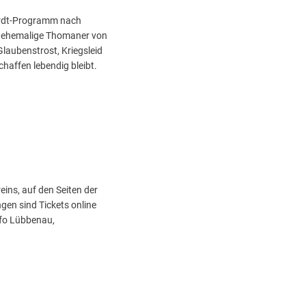
ardt-Programm nach
ls ehemalige Thomaner von
Glaubenstrost, Kriegsleid
haffen lebendig bleibt.
ins, auf den Seiten der
gen sind Tickets online
nfo Lübbenau,