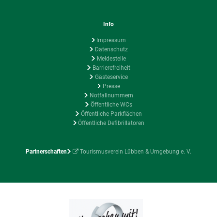
Info
Impressum
Datenschutz
Meldestelle
Barrierefreiheit
Gästeservice
Presse
Notfallnummern
Öffentliche WCs
Öffentliche Parkflächen
Öffentliche Defibrillatoren
Partnerschaften
Tourismusverein Lübben & Umgebung e. V.