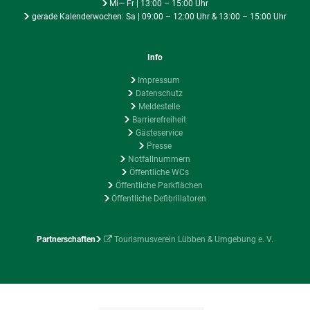
Mi— Fr | 13:00 – 15:00 Uhr
gerade Kalenderwochen: Sa | 09:00 – 12:00 Uhr & 13:00 – 15:00 Uhr
Info
Impressum
Datenschutz
Meldestelle
Barrierefreiheit
Gästeservice
Presse
Notfallnummern
Öffentliche WCs
Öffentliche Parkflächen
Öffentliche Defibrillatoren
Partnerschaften
Tourismusverein Lübben & Umgebung e. V.