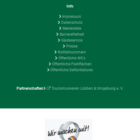
Info
Impressum
Datenschutz
Meldestelle
Barrierefreiheit
Gästeservice
Presse
Notfallnummern
Öffentliche WCs
Öffentliche Parkflächen
Öffentliche Defibrillatoren
Partnerschaften
Tourismusverein Lübben & Umgebung e. V.