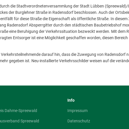
urch die Stadtverordnetenversammlung der Stadt Lübben (Spreewald)/Lu
tückes der Burglehner Straße in Radensdorf beschlossen. Auch der Ortsbei
entfällt für diese Straße die Eigenschaft als öffentliche Straße. In di
g Radensdorf Absperrgitter durch den städtischen Baubetriebshof monti
traße eine Beruhigung der Verkehrssituation bezweckt werden. Mit dem R
agten Entsorger ist eine Möglichkeit geschaffen worden, diesen Bereic
le Verkehrsteilnehmende darauf hin, dass die Zuwegung von Radensdorf n
mehr gegeben ist. Neu-installierte Verkehrsschilder weisen auf die veränd
Info
eis Dahme-Spreewald
Impressum
musverband Spreewald
Datenschutz