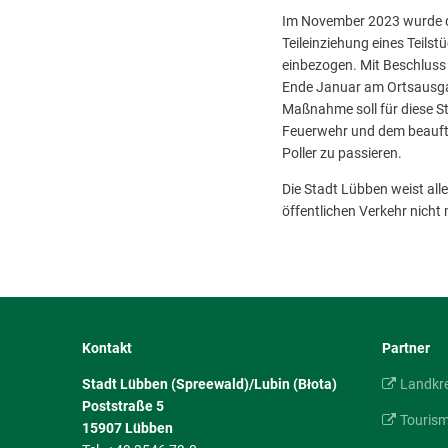
Im November 2023 wurde d
Teileinziehung eines Teils
einbezogen. Mit Beschluss 
Ende Januar am Ortsausgan
Maßnahme soll für diese S
Feuerwehr und dem beauftr
Poller zu passieren.
Die Stadt Lübben weist al
öffentlichen Verkehr nicht 
Kontakt
Partner
Stadt Lübben (Spreewald)/Lubin (Błota)
Landkr
Poststraße 5
Touris
15907
Lübben