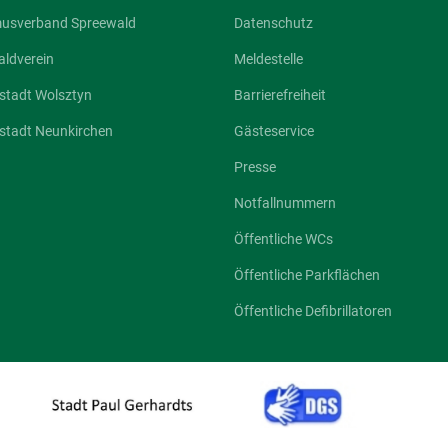
musverband Spreewald
Datenschutz
ldverein
Meldestelle
stadt Wolsztyn
Barrierefreiheit
stadt Neunkirchen
Gästeservice
Presse
Notfallnummern
Öffentliche WCs
Öffentliche Parkflächen
Öffentliche Defibrillatoren