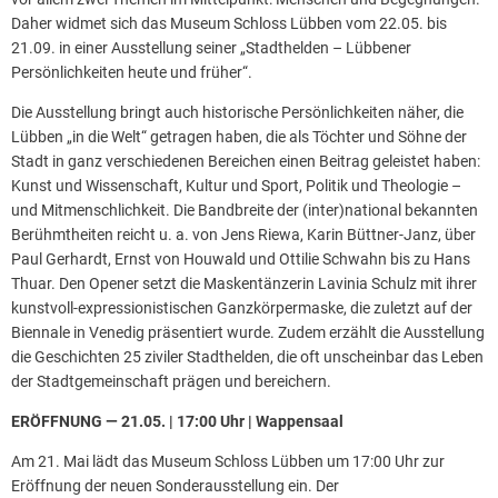
Daher widmet sich das Museum Schloss Lübben vom 22.05. bis
21.09. in einer Ausstellung seiner „Stadthelden – Lübbener
Persönlichkeiten heute und früher“.
Die Ausstellung bringt auch historische Persönlichkeiten näher, die
Lübben „in die Welt“ getragen haben, die als Töchter und Söhne der
Stadt in ganz verschiedenen Bereichen einen Beitrag geleistet haben:
Kunst und Wissenschaft, Kultur und Sport, Politik und Theologie –
und Mitmenschlichkeit. Die Bandbreite der (inter)national bekannten
Berühmtheiten reicht u. a. von Jens Riewa, Karin Büttner-Janz, über
Paul Gerhardt, Ernst von Houwald und Ottilie Schwahn bis zu Hans
Thuar. Den Opener setzt die Maskentänzerin Lavinia Schulz mit ihrer
kunstvoll-expressionistischen Ganzkörpermaske, die zuletzt auf der
Biennale in Venedig präsentiert wurde. Zudem erzählt die Ausstellung
die Geschichten 25 ziviler Stadthelden, die oft unscheinbar das Leben
der Stadtgemeinschaft prägen und bereichern.
ERÖFFNUNG — 21.05. | 17:00 Uhr | Wappensaal
Am 21. Mai lädt das Museum Schloss Lübben um 17:00 Uhr zur
Eröffnung der neuen Sonderausstellung ein. Der