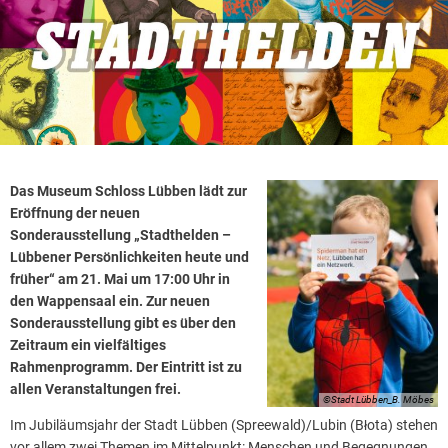
Das Museum Schloss Lübben lädt zur
Eröffnung der neuen
Sonderausstellung „Stadthelden –
Lübbener Persönlichkeiten heute und
früher“ am 21. Mai um 17:00 Uhr in
den Wappensaal ein. Zur neuen
Sonderausstellung gibt es über den
Zeitraum ein vielfältiges
Rahmenprogramm. Der Eintritt ist zu
allen Veranstaltungen frei.
©Stadt Lübben_B. Möbes
Im Jubiläumsjahr der Stadt Lübben (Spreewald)/Lubin (Błota) stehen
vor allem zwei Themen im Mittelpunkt: Menschen und Begegnungen.