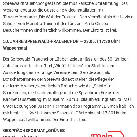
Spreewaldfrauenchor gestaltet die musikalische Umrahmung. Des
Weiteren erwartet die Gäste eine Videoinstallation mit
Tanzperformance „Die Wut der Frauen – Das Vermächtnis der Lavinia
Schulz“ von Marietta Thier mit der Tänzerin Ari la Chispa.
Besucher*innen sind herzlich willkommen. Der Eintritt ist frei.
50. JAHRE SPREEWALD-FRAUENCHOR — 23.05. | 17:30 Uhr |
Wappensaal
Der Spreewald-Frauenchor Lübben zeigt anlässlich des 50-jährigen
Jubiläums unter dem Titel „Wir für Lübben“ zur Stadthelden-
Ausstellung das vielfältige Vereinsleben. Gerade auch als
Botschafterinnen der Spreewaldstadt stehen die Pflege der
niedersorbischen/wendischen Bräuche, wie die „Spinte“ in
Steinkirchen, die Trachtenpflege und die Sprache im Fokus der
Kabinettausstellung im Museum. Zum Jubiläum erklingt am 23. Mai
unter Leitung von Susann Herrmann das Programm „Blumen hab´ ich
mir bestellt – Kwětki som se Skazała“. Gäste sind ab 17:30 Uhr im
Wappensaal willkommen. Der Eintritt ist frei.
GESPRÄCHSFORMAT „GRÜNES