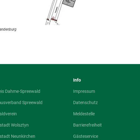
randenburg
Info
eis Dahme-Spreewald
Impressum
musverband Spreewald
Datenschutz
ldverein
Meldestelle
stadt Wolsztyn
Barrierefreiheit
stadt Neunkirchen
Gästeservice