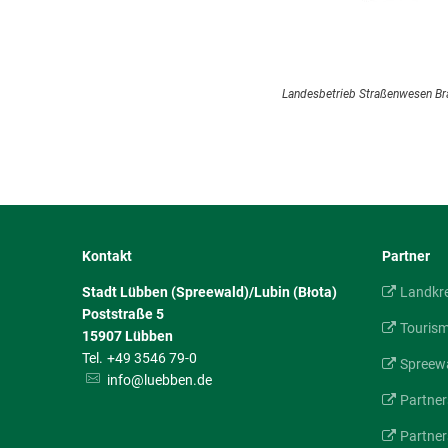
Landesbetrieb Straßenwesen B
Kontakt
Partner
Stadt Lübben (Spreewald)/Lubin (Błota)
Landkr
Poststraße 5
Touris
15907
Lübben
+49 3546 79-0
Spreewa
info@luebben.de
Partner
Partner