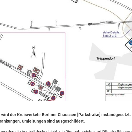
 wird der Kreisverkehr Berliner Chaussee [Parkstraße] instandgesetzt
ränkungen. Umleitungen sind ausgeschildert.
werden die Asphaltdeckschicht, die Rinnenbereiche und Pflasterflächen 