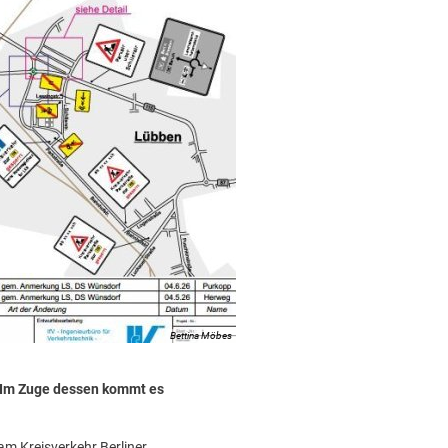
Bettina Möbes
. Im Zuge dessen kommt es
am Kreisverkehr Berliner