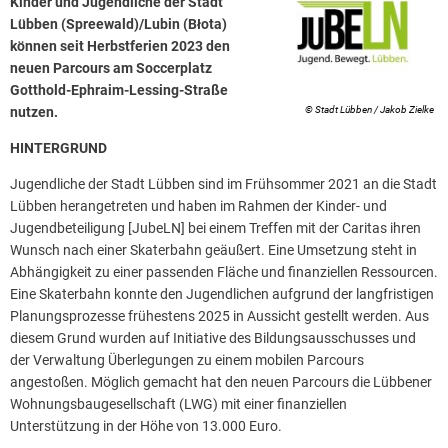
Kinder und Jugendliche der Stadt
Lübben (Spreewald)/Lubin (Błota)
können seit Herbstferien 2023 den
neuen Parcours am Soccerplatz
Gotthold-Ephraim-Lessing-Straße
nutzen.
© Stadt Lübben / Jakob Zielke
HINTERGRUND
Jugendliche der Stadt Lübben sind im Frühsommer 2021 an die Stadt
Lübben herangetreten und haben im Rahmen der Kinder- und
Jugendbeteiligung [JubeLN] bei einem Treffen mit der Caritas ihren
Wunsch nach einer Skaterbahn geäußert. Eine Umsetzung steht in
Abhängigkeit zu einer passenden Fläche und finanziellen Ressourcen.
Eine Skaterbahn konnte den Jugendlichen aufgrund der langfristigen
Planungsprozesse frühestens 2025 in Aussicht gestellt werden. Aus
diesem Grund wurden auf Initiative des Bildungsausschusses und
der Verwaltung Überlegungen zu einem mobilen Parcours
angestoßen. Möglich gemacht hat den neuen Parcours die Lübbener
Wohnungsbaugesellschaft (LWG) mit einer finanziellen
Unterstützung in der Höhe von 13.000 Euro.