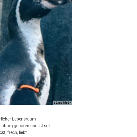
62hcb6ds2v
ürlicher Lebensraum
baburg geboren und ist seit
t, frech, liebt