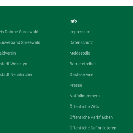
Info
eis Dahme-Spreewald
Impressum
musverband Spreewald
Datenschutz
ldverein
Meldestelle
stadt Wolsztyn
Barrierefreiheit
stadt Neunkirchen
Gästeservice
Presse
Notfallnummern
Öffentliche WCs
Öffentliche Parkflächen
Öffentliche Defibrillatoren