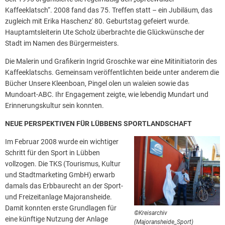
Kaffeeklatsch“. 2008 fand das 75. Treffen statt – ein Jubiläum, das
zugleich mit Erika Haschenz' 80. Geburtstag gefeiert wurde.
Hauptamtsleiterin Ute Scholz überbrachte die Glückwünsche der
Stadt im Namen des Bürgermeisters.
Die Malerin und Grafikerin Ingrid Groschke war eine Mitinitiatorin des
Kaffeeklatschs. Gemeinsam veröffentlichten beide unter anderem die
Bücher Unsere Kleenboan, Pingel olen un waleien sowie das
Mundoart-ABC. Ihr Engagement zeigte, wie lebendig Mundart und
Erinnerungskultur sein konnten.
NEUE PERSPEKTIVEN FÜR LÜBBENS SPORTLANDSCHAFT
Im Februar 2008 wurde ein wichtiger
Schritt für den Sport in Lübben
vollzogen. Die TKS (Tourismus, Kultur
und Stadtmarketing GmbH) erwarb
damals das Erbbaurecht an der Sport-
und Freizeitanlage Majoransheide.
Damit konnten erste Grundlagen für
©Kreisarchiv
eine künftige Nutzung der Anlage
(Majoransheide_Sport)