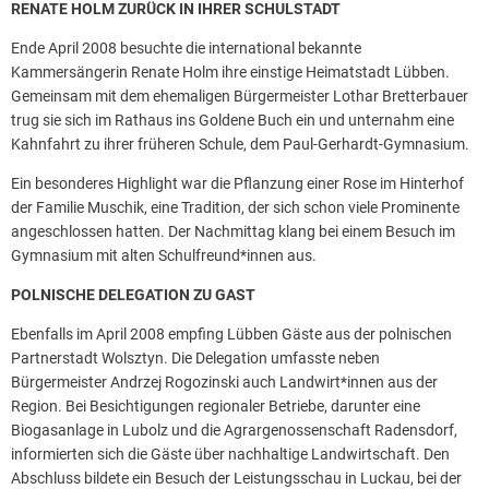
RENATE HOLM ZURÜCK IN IHRER SCHULSTADT
Ende April 2008 besuchte die international bekannte
Kammersängerin Renate Holm ihre einstige Heimatstadt Lübben.
Gemeinsam mit dem ehemaligen Bürgermeister Lothar Bretterbauer
trug sie sich im Rathaus ins Goldene Buch ein und unternahm eine
Kahnfahrt zu ihrer früheren Schule, dem Paul-Gerhardt-Gymnasium.
Ein besonderes Highlight war die Pflanzung einer Rose im Hinterhof
der Familie Muschik, eine Tradition, der sich schon viele Prominente
angeschlossen hatten. Der Nachmittag klang bei einem Besuch im
Gymnasium mit alten Schulfreund*innen aus.
POLNISCHE DELEGATION ZU GAST
Ebenfalls im April 2008 empfing Lübben Gäste aus der polnischen
Partnerstadt Wolsztyn. Die Delegation umfasste neben
Bürgermeister Andrzej Rogozinski auch Landwirt*innen aus der
Region. Bei Besichtigungen regionaler Betriebe, darunter eine
Biogasanlage in Lubolz und die Agrargenossenschaft Radensdorf,
informierten sich die Gäste über nachhaltige Landwirtschaft. Den
Abschluss bildete ein Besuch der Leistungsschau in Luckau, bei der