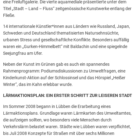
eine Freiluftgalerie. Die vierte aquamediale präsentierte unter dem
Titel „Stadt – Land – Fluss“ zeitgenössische Kunstwerke entlang der
Fließe.
14 internationale Künstler*innen aus Ländern wie Russland, Japan,
Schweden und Deutschland thematisierten Natursehnsüchte,
urbanen Stress und gesellschaftliche Konflikte. Besonders auffällig
waren ein „Gurken-Himmelbett“ mit Baldachin und eine spiegelnde
Seejungfrau am Ufer.
Neben der Kunst im Grünen gab es auch ein spannendes
Rahmenprogramm: Podiumsdiskussionen zu Umweltfragen, eine
Kinderkunst-Aktion auf der Schlossinsel und das Hörspiel „Heißer
Winter“, das im Kahn erlebbar wurde.
LÄRMAKTIONSPLAN: EIN ERSTER SCHRITT ZUR LEISEREN STADT
Im Sommer 2008 begann in Lübben die Erarbeitung eines
Lärmaktionsplans. Grundlage waren Lärmkarten des Umweltamtes,
die aufzeigen sollten, wo besonders viele Menschen durch
Verkehrslärm belastet waren. Städte wie Lübben waren verpflichtet,
bis Juli 2008 Konzepte für Straßen mit über sechs Millionen