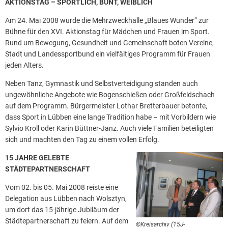
AKTIONSTAG – SPORTLICH, BUNT, WEIBLICH
Am 24. Mai 2008 wurde die Mehrzweckhalle „Blaues Wunder“ zur
Bühne für den XVI. Aktionstag für Mädchen und Frauen im Sport.
Rund um Bewegung, Gesundheit und Gemeinschaft boten Vereine,
Stadt und Landessportbund ein vielfältiges Programm für Frauen
jeden Alters.
Neben Tanz, Gymnastik und Selbstverteidigung standen auch
ungewöhnliche Angebote wie Bogenschießen oder Großfeldschach
auf dem Programm. Bürgermeister Lothar Bretterbauer betonte,
dass Sport in Lübben eine lange Tradition habe – mit Vorbildern wie
Sylvio Kroll oder Karin Büttner-Janz. Auch viele Familien beteiligten
sich und machten den Tag zu einem vollen Erfolg.
15 JAHRE GELEBTE
STÄDTEPARTNERSCHAFT
Vom 02. bis 05. Mai 2008 reiste eine
Delegation aus Lübben nach Wolsztyn,
um dort das 15-jährige Jubiläum der
Städtepartnerschaft zu feiern. Auf dem
©Kreisarchiv (15J-