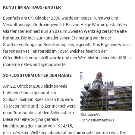
KUNST IM RATHAUSFENSTER
Ebenfalls am 04. Oktober 2008 wurde ein neues Kunstwerk im
Verwaltungsgebäude eingeweiht: Ein von Helge Warme gestaltetes
Glasfenster erinnert nun an das im Zweiten Weltkrieg zerstörte alte
Rathaus. Die Idee zur künstlerischen Erinnerung war in der
Stadtverwaltung und Bevölkerung lange gereift. Das Ergebnis war ein
farbintensives Fensterbild im Foyer, welches feierlich der
Öffentlichkeit vorgestellt wurde und den Wert historischer Identität in
modernem Gewand symbolisierte.
SCHLOSSTURM UNTER DER HAUBE
Am 22. Oktober 2008 blickten viele
Lübbener*innen gebannt zur
Schlossinsel: Ein Spezialkran hob eine
13 Meter hohe und 16 Zentner schwere
neue Turmhaube auf den Schlossturm.
©Kreisarchiv
Diese war eine originalgetreue
(Schlossturmhaube1)
Nachbildung der Haube von 1914/15,
die im Zweiten Weltkrieg abgebaut und nie ersetzt worden war. Der