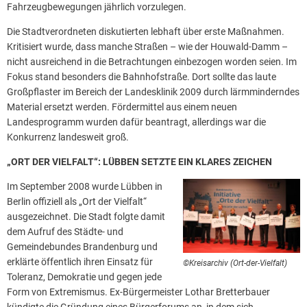
Fahrzeugbewegungen jährlich vorzulegen.
Die Stadtverordneten diskutierten lebhaft über erste Maßnahmen.
Kritisiert wurde, dass manche Straßen – wie der Houwald-Damm –
nicht ausreichend in die Betrachtungen einbezogen worden seien. Im
Fokus stand besonders die Bahnhofstraße. Dort sollte das laute
Großpflaster im Bereich der Landesklinik 2009 durch lärmminderndes
Material ersetzt werden. Fördermittel aus einem neuen
Landesprogramm wurden dafür beantragt, allerdings war die
Konkurrenz landesweit groß.
„ORT DER VIELFALT“: LÜBBEN SETZTE EIN KLARES ZEICHEN
Im September 2008 wurde Lübben in
Berlin offiziell als „Ort der Vielfalt“
ausgezeichnet. Die Stadt folgte damit
dem Aufruf des Städte- und
Gemeindebundes Brandenburg und
erklärte öffentlich ihren Einsatz für
©Kreisarchiv (Ort-der-Vielfalt)
Toleranz, Demokratie und gegen jede
Form von Extremismus. Ex-Bürgermeister Lothar Bretterbauer
kündigte die Gründung eines Bürgerforums an, in dem sich