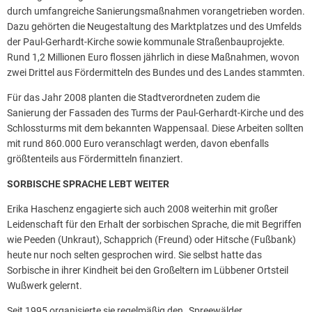
durch umfangreiche Sanierungsmaßnahmen vorangetrieben worden.
Dazu gehörten die Neugestaltung des Marktplatzes und des Umfelds
der Paul-Gerhardt-Kirche sowie kommunale Straßenbauprojekte.
Rund 1,2 Millionen Euro flossen jährlich in diese Maßnahmen, wovon
zwei Drittel aus Fördermitteln des Bundes und des Landes stammten.
Für das Jahr 2008 planten die Stadtverordneten zudem die
Sanierung der Fassaden des Turms der Paul-Gerhardt-Kirche und des
Schlossturms mit dem bekannten Wappensaal. Diese Arbeiten sollten
mit rund 860.000 Euro veranschlagt werden, davon ebenfalls
größtenteils aus Fördermitteln finanziert.
SORBISCHE SPRACHE LEBT WEITER
Erika Haschenz engagierte sich auch 2008 weiterhin mit großer
Leidenschaft für den Erhalt der sorbischen Sprache, die mit Begriffen
wie Peeden (Unkraut), Schapprich (Freund) oder Hitsche (Fußbank)
heute nur noch selten gesprochen wird. Sie selbst hatte das
Sorbische in ihrer Kindheit bei den Großeltern im Lübbener Ortsteil
Wußwerk gelernt.
Seit 1995 organisierte sie regelmäßig den „Spreewälder