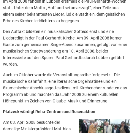
Im April 2008 fanden in Lübben erstmals die Paul-Gerhardt-Wochen
statt. Unter dem Motto „Hoff und sei unverzagt“, einer Zeile aus
einem seiner bekanntesten Lieder, lud die Stadt ein, dem geistlichen
Erbe des Kirchenlieddichters zu begegnen.
Den Auftakt bildeten ein musikalischer Gottesdienst und eine
Liedpredigt in der Paul-Gerhardt-Kirche. Am 09. April 2008 kamen
Gäste zum gemeinsamen Singe-Abend zusammen, gefolgt von einer
musikalischen Stadtwanderung am 10. April 2008, bei der
Interessierte auf den Spuren Paul Gerhardts durch Lübben geführt
wurden.
Auch im Oktober wurde die Veranstaltungsreihe fortgesetzt. Die
musikalische Kahnfahrt, eine literarische Orgelmatinee und ein
ökumenischer Abschlussgottesdienst mit Kirchenchor rundeten das
Programm ab und machten das Jahr 2008 zu einem kulturellen
Höhepunkt im Zeichen von Glaube, Musik und Erinnerung.
Platzeck würdigt Reha-Zentrum und Rosenaktion
Am 03. April 2008 besuchte der
damalige Ministerpräsident Matthias