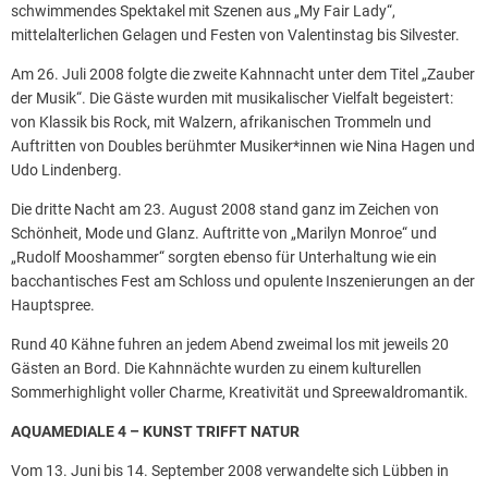
schwimmendes Spektakel mit Szenen aus „My Fair Lady“,
mittelalterlichen Gelagen und Festen von Valentinstag bis Silvester.
Am 26. Juli 2008 folgte die zweite Kahnnacht unter dem Titel „Zauber
der Musik“. Die Gäste wurden mit musikalischer Vielfalt begeistert:
von Klassik bis Rock, mit Walzern, afrikanischen Trommeln und
Auftritten von Doubles berühmter Musiker*innen wie Nina Hagen und
Udo Lindenberg.
Die dritte Nacht am 23. August 2008 stand ganz im Zeichen von
Schönheit, Mode und Glanz. Auftritte von „Marilyn Monroe“ und
„Rudolf Mooshammer“ sorgten ebenso für Unterhaltung wie ein
bacchantisches Fest am Schloss und opulente Inszenierungen an der
Hauptspree.
Rund 40 Kähne fuhren an jedem Abend zweimal los mit jeweils 20
Gästen an Bord. Die Kahnnächte wurden zu einem kulturellen
Sommerhighlight voller Charme, Kreativität und Spreewaldromantik.
AQUAMEDIALE 4 – KUNST TRIFFT NATUR
Vom 13. Juni bis 14. September 2008 verwandelte sich Lübben in