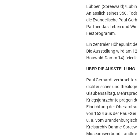
Lübben (Spreewald)/Lubin 
Anlässlich seines 350. Tod
die Evangelische Paul-Ger
Partner das Leben und Wirk
Festprogramm.
Ein zentraler Höhepunkt d
Die Ausstellung wird am 1
Houwald-Damm 14) feierlich e
ÜBER DIE AUSSTELLUNG
Paul Gerhardt verbrachte se
dichterisches und theologi
Glaubensalltag, Mehrsprac
Kriegsjahrzehnte prägen da
Einrichtung der Oberamtsr
von 1634 aus der Paul-Ger
u. a. vom Brandenburgisch
Kreisarchiv Dahme-Spreew
Museumsverbund Landkreis