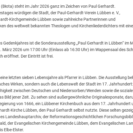
(Błota) steht im Jahr 2026 ganz im Zeichen von Paul Gerhardt.
estages würdigen die Stadt, der Paul-Gerhardt-Verein Lübben e. V.,
hardt-Kirchgemeinde Lübben sowie zahlreiche Partnerinnen und
en des weltweit bekannten Theologen und Kirchenliederdichters mit eine
es Gedenkjahres ist die Sonderausstellung „Paul Gerhardt in Lübben“ i
2. März 2026 um 17:00 Uhr (Einlass ab 16:30 Uhr) im Wappensaal des Sch
röffnet. Der Eintritt ist frei.
ine letzten sieben Lebensjahre als Pfarrer in Lübben. Die Ausstellung bel
sches Wirken, sondern auch die Lebenswelt der Stadt im 17. Jahrhundert
higkeit zwischen Deutschen und Niedersorben/Wenden sowie die soziale
s Bild jener Zeit. Zu sehen sind außergewöhnliche Originalexponate, daru
egierung von 1666, ein Lübbener Kirchenbuch aus dem 17. Jahrhundert
hardt-Kirche Lübben, den Paul Gerhardt selbst nutzte. Diese selten gez
es Landeshauptarchiv, der Reformationsgeschichtlichen Forschungsbibl
ald, der Evangelischen Kirchengemeinde Lübben, dem Evangelischen La
 Elbe-Elster.