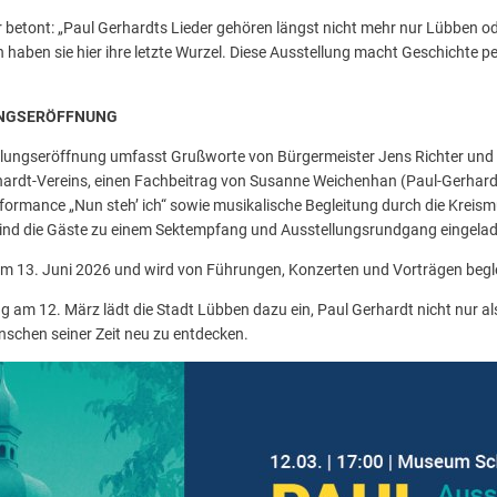
 betont: „Paul Gerhardts Lieder gehören längst nicht mehr nur Lübben o
 haben sie hier ihre letzte Wurzel. Diese Ausstellung macht Geschichte p
NGSERÖFFNUNG
lungseröffnung umfasst Grußworte von Bürgermeister Jens Richter und
ardt-Vereins, einen Fachbeitrag von Susanne Weichenhan (Paul-Gerhardt-
formance „Nun steh’ ich“ sowie musikalische Begleitung durch die Kreis
ind die Gäste zu einem Sektempfang und Ausstellungsrundgang eingela
zum 13. Juni 2026 und wird von Führungen, Konzerten und Vorträgen begle
ung am 12. März lädt die Stadt Lübben dazu ein, Paul Gerhardt nicht nur a
schen seiner Zeit neu zu entdecken.