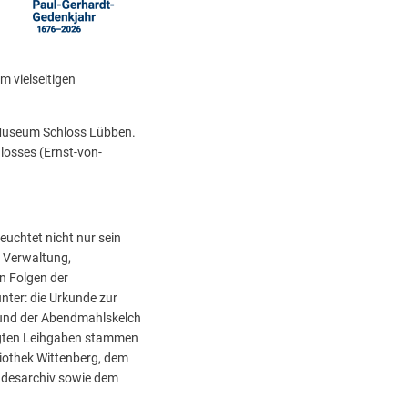
m vielseitigen
m Museum Schloss Lübben.
losses (Ernst-von-
euchtet nicht nur sein
: Verwaltung,
n Folgen der
nter: die Urkunde zur
 und der Abendmahlskelch
eigten Leihgaben stammen
iothek Wittenberg, dem
ndesarchiv sowie dem