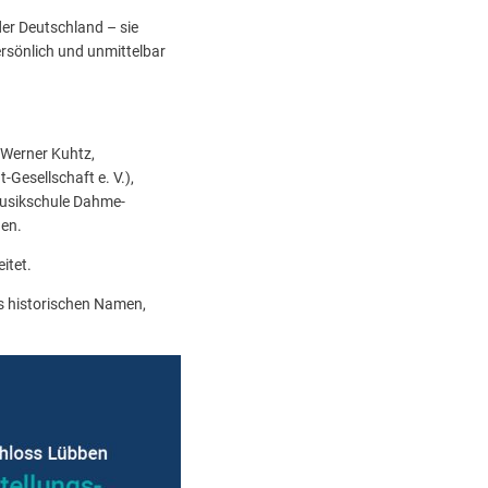
der Deutschland – sie
ersönlich und unmittelbar
 Werner Kuhtz,
Gesellschaft e. V.),
musikschule Dahme-
den.
itet.
ls historischen Namen,