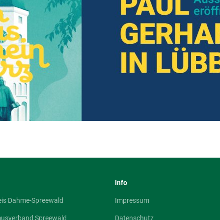
Info
eis Dahme-Spreewald
Impressum
musverband Spreewald
Datenschutz