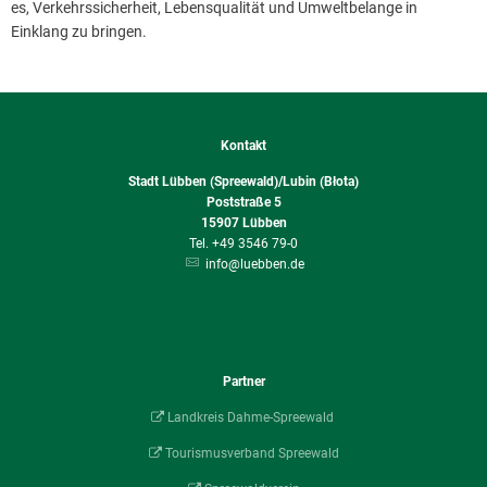
es, Verkehrssicherheit, Lebensqualität und Umweltbelange in
Einklang zu bringen.
Kontakt
Stadt Lübben (Spreewald)/Lubin (Błota)
Poststraße 5
15907
Lübben
+49 3546 79-0
info@luebben.de
Partner
Landkreis Dahme-Spreewald
Tourismusverband Spreewald