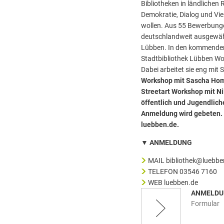
Bibliotheken in ländlichen
Demokratie, Dialog und Viel
wollen. Aus 55 Bewerbung
deutschlandweit ausgewähl
Lübben. In den kommenden
Stadtbibliothek Lübben W
Dabei arbeitet sie eng mi
Workshop mit Sascha Ho
Streetart Workshop mit N
öffentlich und Jugendlich
Anmeldung wird gebeten. 
luebben.de.
▼ ANMELDUNG
MAIL bibliothek@luebbe
TELEFON 03546 7160
WEB luebben.de
ANMELD
Formular