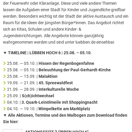
der Feuerwehr oder Kläranlage. Diese und viele andere Themen
lassen die Aufgaben einer Stadt für Kinder und Jugendliche greifbar
werden. Besonders wichtig ist der Stadt der aktive Austausch und ein
Raum für die Ideen der jüngsten Bürger*innen. Das Angebot richtet
sich an Kitas, Schulen und andere Kinder- &
Jugendeinrichtungen. Alle Angebote können ganzjährig
wahrgenommen werden und sind unter luebben.de einsehbar.
▼ TIMELINE | LÜBBEN HOCH 6 | 25.08. – 05.10.
25.08. — 05.10.
| Hissen der Regenbogenfahne
25.08. — 05.10.
| Beleuchtung der Paul-Gerhardt-Kirche
25.08. — 15.09.
| Malaktion
19.09. — 21.09.
| 45. Spreewaldfest
21.09. — 28.09.
| Interkulturelle Woche
25.09.
| S(ch)ichtwechsel
04.10. |
3. Quark-Leinölmeile mit Shoppingnacht
04.10. — 19.10. |
Wimpelkette am Marktplatz
▼ Alle Aktionen, Termine und den Malbogen zum Download finden
Sie hier:
AKTIONSSEITE "LÜBBEN HOCH 6"