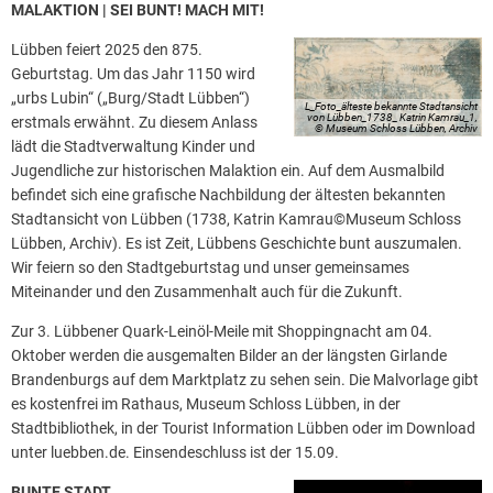
MALAKTION | SEI BUNT! MACH MIT!
Lübben feiert 2025 den 875.
Geburtstag. Um das Jahr 1150 wird
„urbs Lubin“ („Burg/Stadt Lübben“)
L_Foto_älteste bekannte Stadtansicht
von Lübben_1738_ Katrin Kamrau_1,
erstmals erwähnt. Zu diesem Anlass
© Museum Schloss Lübben, Archiv
lädt die Stadtverwaltung Kinder und
Jugendliche zur historischen Malaktion ein. Auf dem Ausmalbild
befindet sich eine grafische Nachbildung der ältesten bekannten
Stadtansicht von Lübben (1738, Katrin Kamrau©Museum Schloss
Lübben, Archiv). Es ist Zeit, Lübbens Geschichte bunt auszumalen.
Wir feiern so den Stadtgeburtstag und unser gemeinsames
Miteinander und den Zusammenhalt auch für die Zukunft.
Zur 3. Lübbener Quark-Leinöl-Meile mit Shoppingnacht am 04.
Oktober werden die ausgemalten Bilder an der längsten Girlande
Brandenburgs auf dem Marktplatz zu sehen sein. Die Malvorlage gibt
es kostenfrei im Rathaus, Museum Schloss Lübben, in der
Stadtbibliothek, in der Tourist Information Lübben oder im Download
unter luebben.de. Einsendeschluss ist der 15.09.
BUNTE STADT