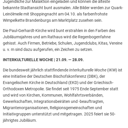
Jugendliche zur Malaktion eingeladen und können die älteste
bekannte Stadtansicht bunt ausmalen. Alle Bilder werden zur Quark-
Leinölmeile mit Shoppingnacht am 04.10. als farbenfrohste
Wimpelkette Brandenburgs am Marktplatz zusehen sein.
Die Paul-Gerhardt-Kirche wird bunt erstrahlen in den Farben des
Jubiläumsjahres und am Rathaus wird die Regenbogenfahne
gehisst. Auch Firmen, Betriebe, Schulen, Jugendclubs, Kitas, Vereine
u. v. m sind dazu aufgerufen, ein Zeichen zu setzen.
INTERKULTURELLE WOCHE | 21.09. — 28.09.
Die bundesweit jährlich stattfindende
Interkulturelle Woche
(IKW) ist
eine Initiative der Deutschen Bischofskonferenz (DBK), der
Evangelischen Kirche in Deutschland (EKD) und der Griechisch-
Orthodoxen Metropolie. Sie findet seit 1975 Ende September statt
und wird von Kirchen, Kommunen, Wohlfahrtsverbänden,
Gewerkschaften, Integrationsbeiräten und -beauftragten,
Migrantenorganisationen, Religionsgemeinschaften und
Initiativgruppen unterstützt und mitgetragen. 2025 feiert sie 50-
jährigtes Jubiläum.