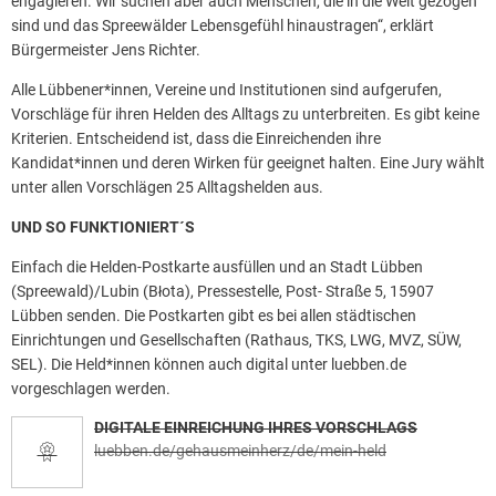
engagieren. Wir suchen aber auch Menschen, die in die Welt gezogen
sind und das Spreewälder Lebensgefühl hinaustragen“, erklärt
Bürgermeister Jens Richter.
Alle Lübbener*innen, Vereine und Institutionen sind aufgerufen,
Vorschläge für ihren Helden des Alltags zu unterbreiten. Es gibt keine
Kriterien. Entscheidend ist, dass die Einreichenden ihre
Kandidat*innen und deren Wirken für geeignet halten. Eine Jury wählt
unter allen Vorschlägen 25 Alltagshelden aus.
UND SO FUNKTIONIERT´S
Einfach die Helden-Postkarte ausfüllen und an Stadt Lübben
(Spreewald)/Lubin (Błota), Pressestelle, Post- Straße 5, 15907
Lübben senden. Die Postkarten gibt es bei allen städtischen
Einrichtungen und Gesellschaften (Rathaus, TKS, LWG, MVZ, SÜW,
SEL). Die Held*innen können auch digital unter luebben.de
vorgeschlagen werden.
DIGITALE EINREICHUNG IHRES VORSCHLAGS
luebben.de/gehausmeinherz/de/mein-held