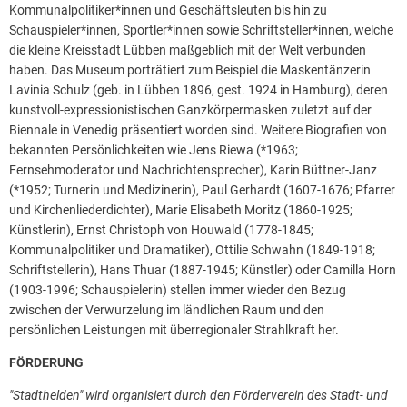
Kommunalpolitiker*innen und Geschäftsleuten bis hin zu
Schauspieler*innen, Sportler*innen sowie Schriftsteller*innen, welche
die kleine Kreisstadt Lübben maßgeblich mit der Welt verbunden
haben. Das Museum porträtiert zum Beispiel die Maskentänzerin
Lavinia Schulz (geb. in Lübben 1896, gest. 1924 in Hamburg), deren
kunstvoll-expressionistischen Ganzkörpermasken zuletzt auf der
Biennale in Venedig präsentiert worden sind. Weitere Biografien von
bekannten Persönlichkeiten wie Jens Riewa (*1963;
Fernsehmoderator und Nachrichtensprecher), Karin Büttner-Janz
(*1952; Turnerin und Medizinerin), Paul Gerhardt (1607-1676; Pfarrer
und Kirchenliederdichter), Marie Elisabeth Moritz (1860-1925;
Künstlerin), Ernst Christoph von Houwald (1778-1845;
Kommunalpolitiker und Dramatiker), Ottilie Schwahn (1849-1918;
Schriftstellerin), Hans Thuar (1887-1945; Künstler) oder Camilla Horn
(1903-1996; Schauspielerin) stellen immer wieder den Bezug
zwischen der Verwurzelung im ländlichen Raum und den
persönlichen Leistungen mit überregionaler Strahlkraft her.
FÖRDERUNG
"Stadthelden" wird organisiert durch den Förderverein des Stadt- und