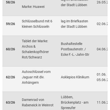
58/26
26.05.2
der Stadt Lübben
Marke: Huawei
Schlüsselbund mit 6
lag im Briefkasten
59/26
02.06.2
kleinen Schlüsseln
der Stadt Lübben
Tablet der Marke:
Bushaltestelle
Archos &
60/26
Postbautenstr. /
04.06.2
Schalenkopfhörer
Ecke F.-L.-Jahn-Str
Rot/Schwarz
Autoschlüssel vom
01.06. –
62/26
Jaguar mit div.
Asklepios Klinikum
05.06.2
Anhängern
Lübben,
Damenrad von
63/26
Brückenplatz - am
11.06.2
Rabeneick in Weinrot
Spreeufer