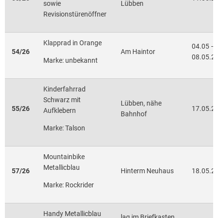
sowie
Lübben
Revisionstürenöffner
Klapprad in Orange
04.05 –
54/26
Am Haintor
08.05.2
Marke: unbekannt
Kinderfahrrad
Schwarz mit
Lübben, nähe
55/26
17.05.2
Aufklebern
Bahnhof
Marke: Talson
Mountainbike
Metallicblau
57/26
Hinterm Neuhaus
18.05.2
Marke: Rockrider
Handy Metallicblau
lag im Briefkasten