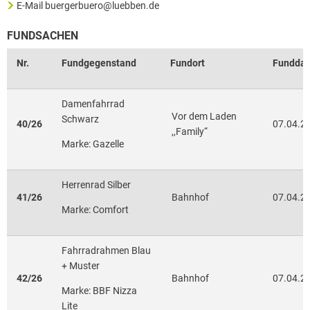
E-Mail buergerbuero@luebben.de
FUNDSACHEN
Nr.
Fundgegenstand
Fundort
Fundda
Damenfahrrad
Vor dem Laden
Schwarz
40/26
07.04.2
,,Family“
Marke: Gazelle
Herrenrad Silber
41/26
Bahnhof
07.04.2
Marke: Comfort
Fahrradrahmen Blau
+ Muster
42/26
Bahnhof
07.04.2
Marke: BBF Nizza
Lite