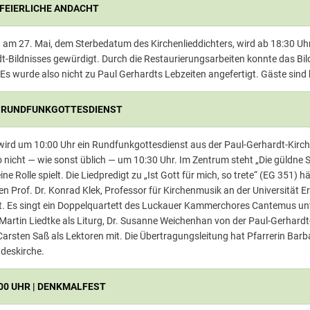
 | FEIERLICHE ANDACHT
ht am 27. Mai, dem Sterbedatum des Kirchenlieddichters, wird ab 18:30 Uh
-Bildnisses gewürdigt. Durch die Restaurierungsarbeiten konnte das Bild
Es wurde also nicht zu Paul Gerhardts Lebzeiten angefertigt. Gäste sind
HR | RUNDFUNKGOTTESDIENST
ird um 10:00 Uhr ein Rundfunkgottesdienst aus der Paul-Gerhardt-Kirche
o nicht — wie sonst üblich — um 10:30 Uhr. Im Zentrum steht „Die güldne S
ine Rolle spielt. Die Liedpredigt zu „Ist Gott für mich, so trete“ (EG 351) 
len Prof. Dr. Konrad Klek, Professor für Kirchenmusik an der Universität 
t. Es singt ein Doppelquartett des Luckauer Kammerchores Cantemus unt
 Martin Liedtke als Liturg, Dr. Susanne Weichenhan von der Paul-Gerhard
arsten Saß als Lektoren mit. Die Übertragungsleitung hat Pfarrerin Bar
deskirche.
16:00 UHR | DENKMALFEST