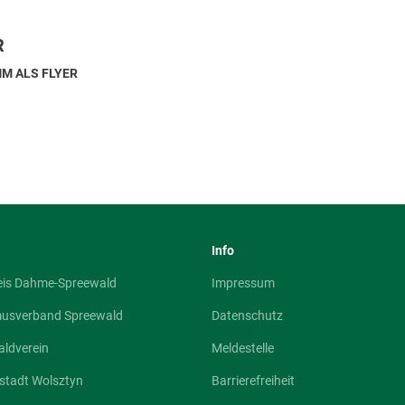
R
M ALS FLYER
Info
eis Dahme-Spreewald
Impressum
musverband Spreewald
Datenschutz
ldverein
Meldestelle
stadt Wolsztyn
Barrierefreiheit