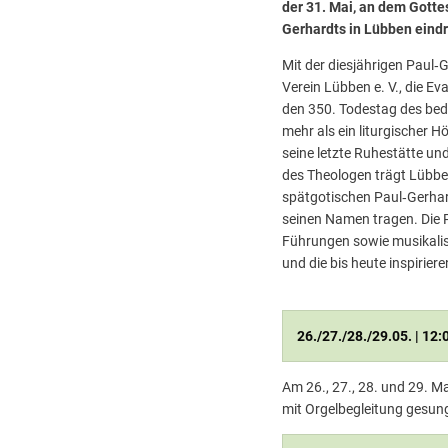
der 31. Mai, an dem Gott
Gerhardts in Lübben eind
Mit der diesjährigen Paul
Verein Lübben e. V., die 
den 350. Todestag des bed
mehr als ein liturgischer H
seine letzte Ruhestätte und
des Theologen trägt Lübben
spätgotischen Paul‑Gerhar
seinen Namen tragen. Die 
Führungen sowie musikalis
und die bis heute inspirier
26./27./28./29.05. | 
Am 26., 27., 28. und 29. 
mit Orgelbegleitung gesun