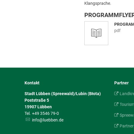
Klangsprache.
PROGRAMMFLYE
PROGRAM
pdf
Kontakt
Partner
Stadt Lübben (Spreewald)/Lubin (Błota)
Landkr
Poststraße 5
Touris
15907
Lübben
+49 3546 79-0
Spreewa
info@luebben.de
Partner