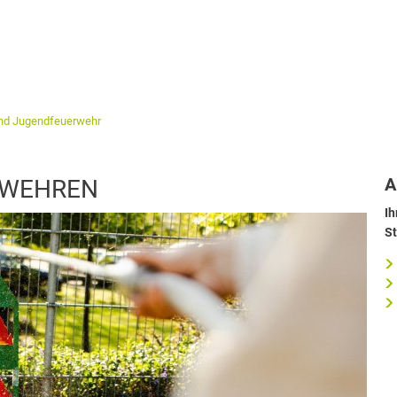
und Jugendfeuerwehr
A
RWEHREN
Ih
St