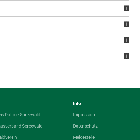
Info
eis Dahme-Spreewald
Impressum
musverband Spreewald
Datenschutz
ldverein
Meldestelle