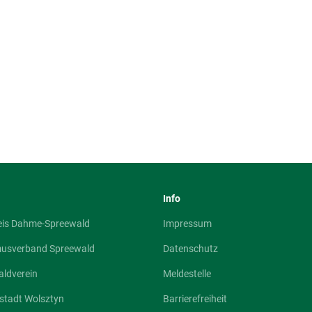
Info
eis Dahme-Spreewald
Impressum
musverband Spreewald
Datenschutz
ldverein
Meldestelle
stadt Wolsztyn
Barrierefreiheit