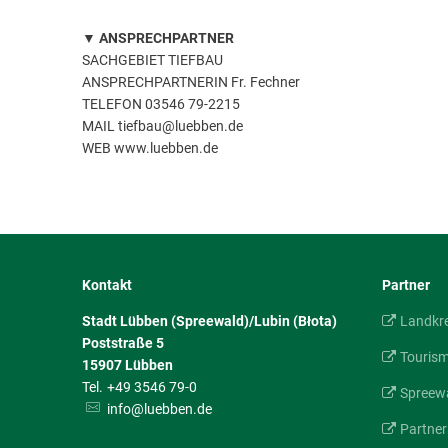
▼ ANSPRECHPARTNER
SACHGEBIET TIEFBAU
ANSPRECHPARTNERIN Fr. Fechner
TELEFON 03546 79-2215
MAIL tiefbau@luebben.de
WEB www.luebben.de
Kontakt
Partner
Stadt Lübben (Spreewald)/Lubin (Błota)
Landkr
Poststraße 5
Touris
15907
Lübben
+49 3546 79-0
Spreewa
info@luebben.de
Partner