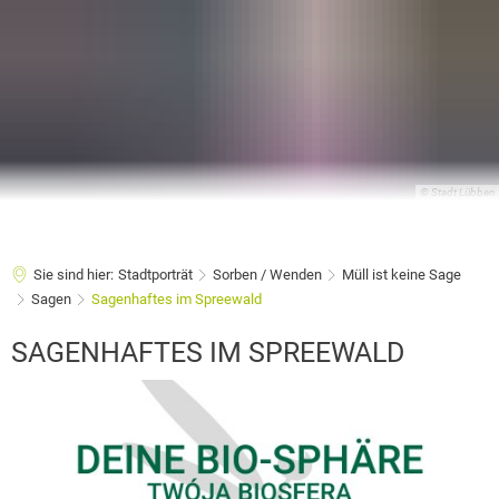
© Stadt Lübben
Sie sind hier:
Stadtporträt
Sorben / Wenden
Müll ist keine Sage
Sagen
Sagenhaftes im Spreewald
Sagenhaftes
SAGENHAFTES IM SPREEWALD
im
Spreewald