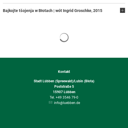
Bajkojte tšojenja w Błotach | wót Ingrid Groschke, 2015
Suchergebnisse werden geladen
Kontakt
Stadt Lübben (Spreewald)/Lubin (Błota)
Poststraße 5
15907
Lübben
+49 3546 79-0
info@luebben.de