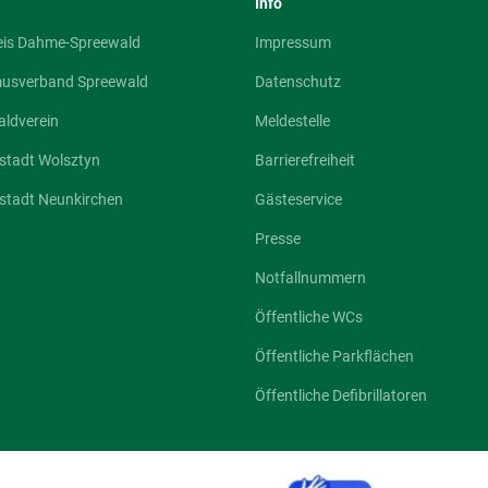
Info
eis Dahme-Spreewald
Impressum
musverband Spreewald
Datenschutz
ldverein
Meldestelle
stadt Wolsztyn
Barrierefreiheit
stadt Neunkirchen
Gästeservice
Presse
Notfallnummern
Öffentliche WCs
Öffentliche Parkflächen
Öffentliche Defibrillatoren