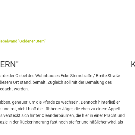
iebelwand "Goldener Stern"
ERN"
 wurde der Giebel des Wohnhauses Ecke Sternstraße / Breite Straße
 diesem Ort stand, bemalt. Zugleich soll mit der Bemalung des
gedacht werden.
 Lübben, genauer: um die Pferde zu wechseln. Dennoch hinterließ er
 und rot, nicht bloß die Lübbener Jäger, die eben zu einem Appell
versteckt sich hinter Oleanderbäumen, die hier in einer Pracht und
azie in der Rückerinnerung fast noch steifer und häßlicher wird, als