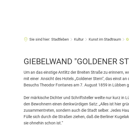
Sie sind hier:
Stadtleben
Kultur
Kunst im Stadtraum
G
Giebelwand
GIEBELWAND "GOLDENER ST
"Goldener
Um an das einstige Antlitz der Breiten Straße zu erinnern,
mit einer Ansicht des Hotels „Goldener Stern“, das einst an
Stern"
Besuchs Theodor Fontanes am 7. August 1859 in Lübben 
Der märkische Dichter und Schriftsteller weilte nur kurz in
den Bewohnern einen denkwürdigen Satz: „Alles ist hier grün
zusammentreten, sondern auch die Stadt selber. Jedes Haus 
Fülle sich durch die Straßen ziehen, daß die Berliner Kugelak
sie ohnehin schon ist.“