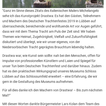
© Stadt Lübben
"Ganz im Sinne dieses Zitats des italienischen Malers Michelangelo
sehe ich das Kunstprojekt Drastwa: Es hat den Gästen, Teilnehmern
und Machern des Deutschen Trachtenfestes 2019 in Lübben auf
überraschende, bereichernde und wohltuende Art vor Augen geführt,
dass wir mit dem Thema Tracht am Puls der Zeit sind: Wir haben
Themen wie Heimat, Zugehörigkeit, Vielfalt und Zukunftsfähigkeit
diskutiert und überlegt, wie wir unser eigenes, von der
Niedersorbischen Tracht geprägtes Brauchtum lebendig halten.
Drastwa war, wie Kunst sein sollte: nah bei den Menschen, offen für
Impulse von professionellen Künstlern und Laien und Spiegel für
unser Tun beim Deutschen Trachtenfest und darüber hinaus. Zudem
hat es den praktischen Wirkungsgrad unseres Museums Schloss
Lübben auf das Schlossumfeld erweitert – eine Erfahrung, die wir
gern in die Gestaltung des Museums aufnehmen.
Für all dies danke ich den Machern von Drastwa! – Bis zum nächsten
Mal?"
Mit diesen Worten dankte Bürgermeister Lars Kolan dem Team des